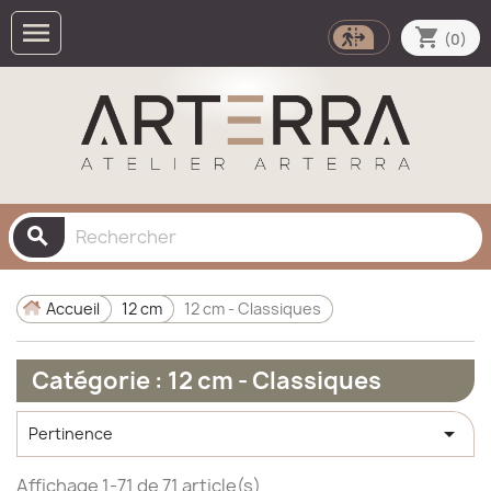

shopping_cart
(0)
search
Accueil
12 cm
12 cm - Classiques
Catégorie : 12 cm - Classiques

Pertinence
Affichage 1-71 de 71 article(s)