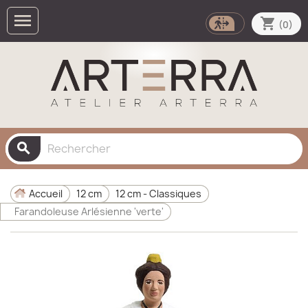

shopping_cart
(0)
search
Accueil
12 cm
12 cm - Classiques
Farandoleuse Arlésienne 'verte'