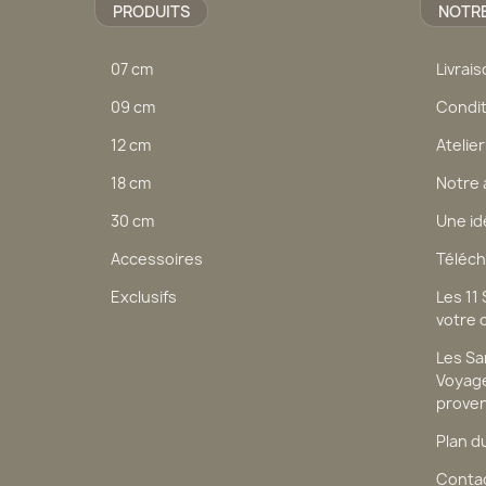
PRODUITS
NOTRE
07 cm
Livrai
09 cm
Condit
12 cm
Atelier
18 cm
Notre 
30 cm
Une id
Accessoires
Téléch
Exclusifs
Les 11
votre 
Les Sa
Voyage
prove
Plan d
Conta