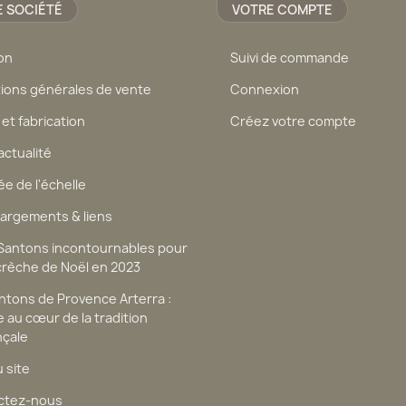
 SOCIÉTÉ
VOTRE COMPTE
son
Suivi de commande
ions générales de vente
Connexion
 et fabrication
Créez votre compte
actualité
ée de l'échelle
argements & liens
 Santons incontournables pour
crèche de Noël en 2023
ntons de Provence Arterra :
 au cœur de la tradition
nçale
u site
ctez-nous