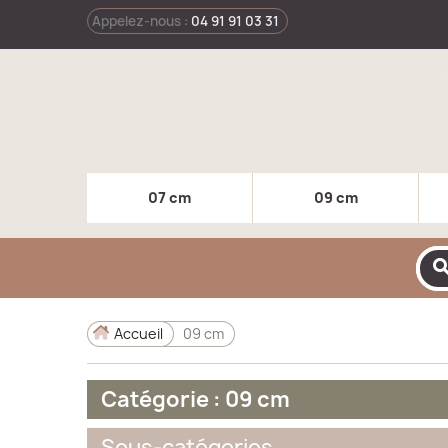
Appelez-nous :
04 91 91 03 31
07 cm
09 cm
sear
Accueil
09 cm
Catégorie : 09 cm
Sous-catégories