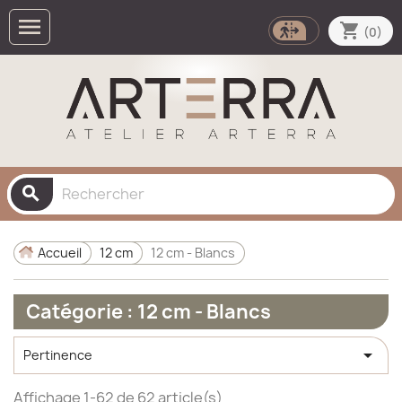

shopping_cart
(0)
search
Accueil
12 cm
12 cm - Blancs
Catégorie : 12 cm - Blancs

Pertinence
Affichage 1-62 de 62 article(s)