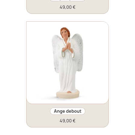
49,00 €
Ange debout
49,00 €