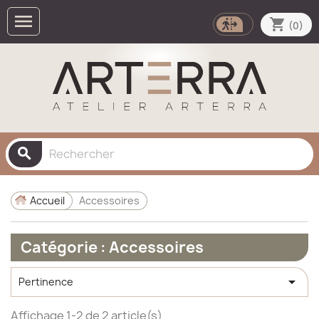

shopping_cart
(0)
search
Accueil
Accessoires
Catégorie : Accessoires

Pertinence
Affichage 1-2 de 2 article(s)