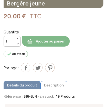
Bergère jeune
20,00 €
TTC
Quantité
Ajouter au panier

en stock
Partager
Détails du produit
Description
Référence :
B16-BJN
- En stock :
19 Produits