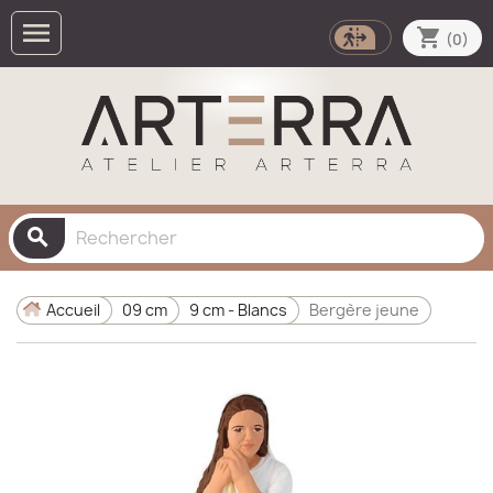

shopping_cart
(0)
search
Accueil
09 cm
9 cm - Blancs
Bergère jeune