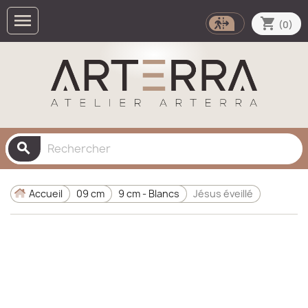

shopping_cart
(0)
search
Accueil
09 cm
9 cm - Blancs
Jésus éveillé