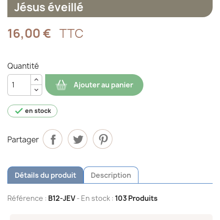
Jésus éveillé
16,00 €
TTC
Quantité
Ajouter au panier

en stock
Partager
Détails du produit
Description
Référence :
B12-JEV
- En stock :
103 Produits