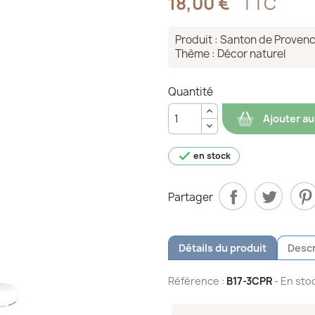
18,00 €
TTC
Produit : Santon de Proven
Thème : Décor naturel
Quantité
Ajouter au

en stock
Partager
Détails du produit
Descr
Référence :
B17-3CPR
- En stoc