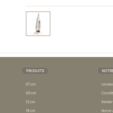
PRODUITS
NOTRE
07 cm
Livrai
09 cm
Condit
12 cm
Atelier
18 cm
Notre 