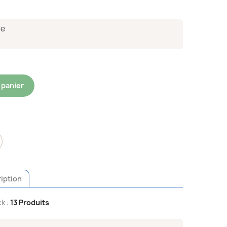
ce
 panier
iption
k :
13 Produits