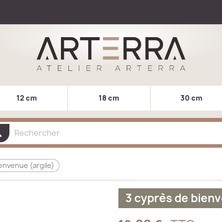
12 cm
18 cm
30 cm
ch
envenue (argile)
3 cyprès de bienv