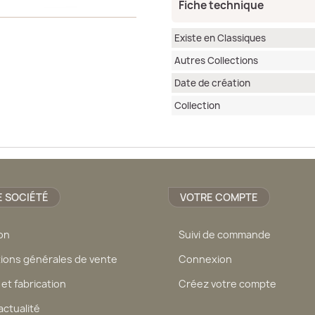
Fiche technique
Existe en Classiques
Autres Collections
Date de création
Collection
 SOCIÉTÉ
VOTRE COMPTE
son
Suivi de commande
ions générales de vente
Connexion
 et fabrication
Créez votre compte
actualité