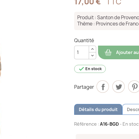
17,00 €
TTC
Produit : Santon de Proven
Thème : Provinces de Franc
Quantité
Ajouter au

En stock
Partager
Détails du produit
Descr
Référence :
A16-BGD
- En stoc