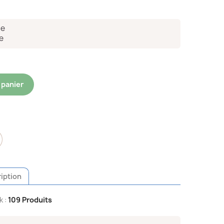
ce
e
 panier
iption
k :
109 Produits