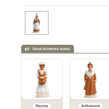
Vous aimerez aussi
Aperçu rapide
Aperçu rapide
Niçoise
Arlésienne