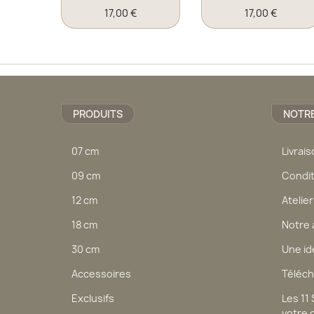
17,00 €
17,00 €
PRODUITS
NOTRE
07 cm
Livrai
09 cm
Condit
12 cm
Atelier
18 cm
Notre 
30 cm
Une id
Accessoires
Téléch
Exclusifs
Les 11
votre 