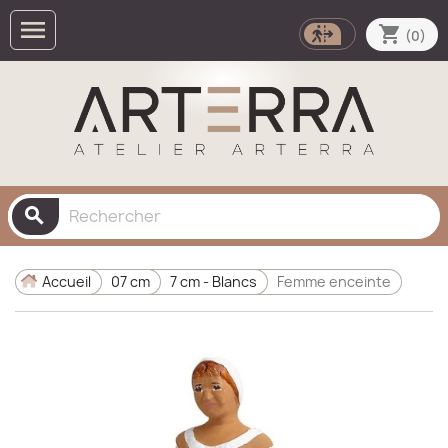

shopping_cart
(0)
search
Accueil
07 cm
7 cm - Blancs
Femme enceinte