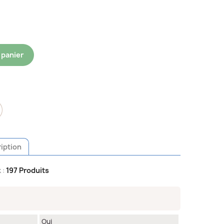
 panier
iption
 :
197 Produits
Oui