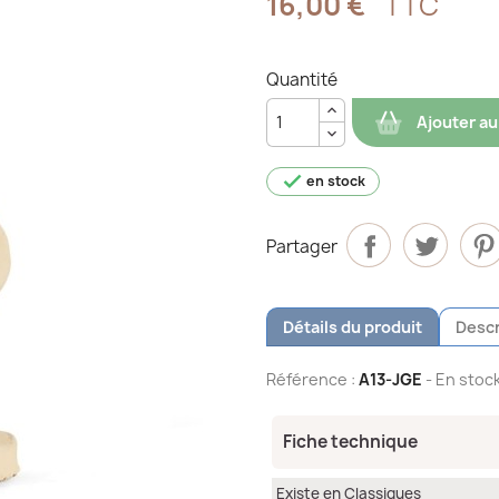
16,00 €
TTC
Quantité
Ajouter au

en stock
Partager
Détails du produit
Descr
Référence :
A13-JGE
- En stock
Fiche technique
Existe en Classiques