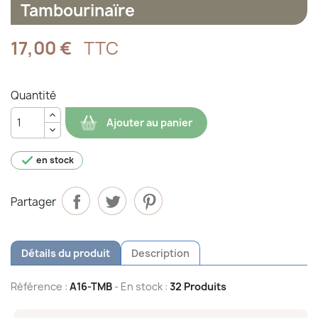
Tambourinaïre
17,00 €
TTC
Quantité
Ajouter au panier

en stock
Partager
Détails du produit
Description
Référence :
A16-TMB
- En stock :
32 Produits