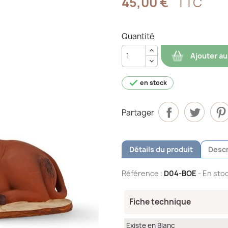
45,00 €
TTC
Quantité
Ajouter au

en stock
Partager
Détails du produit
Descr
Référence :
D04-BOE
- En stoc
Fiche technique
Existe en Blanc