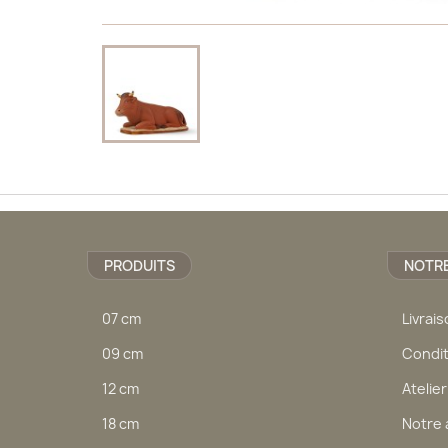
PRODUITS
NOTRE
07 cm
Livrai
09 cm
Condit
12 cm
Atelier
18 cm
Notre 