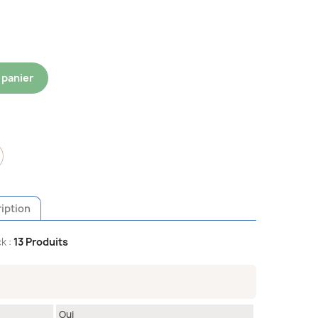
 panier
iption
k :
13 Produits
Oui